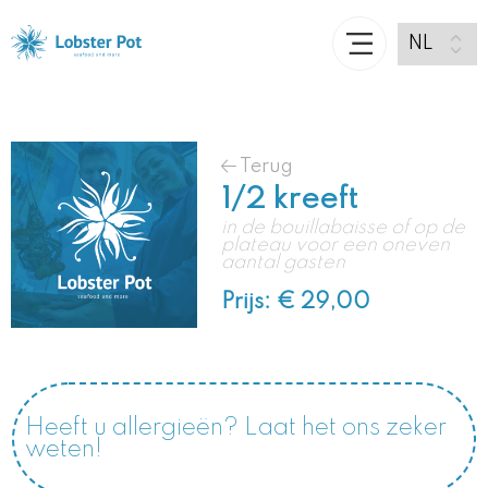
Terug
1/2 kreeft
in de bouillabaisse of op de
plateau voor een oneven
aantal gasten
Prijs: € 29,00
Heeft u allergieën? Laat het ons zeker
weten!