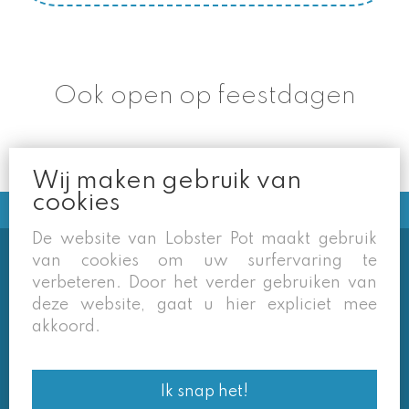
Ook open op feestdagen
Wij maken gebruik van
cookies
De website van Lobster Pot maakt gebruik
van cookies om uw surfervaring te
Soms vermelden derden sites
verbeteren. Door het verder gebruiken van
(google/overzichtssites) een tarief dat niet meer
deze website, gaat u hier expliciet mee
van toepassing is. Enkel de prijzen op onze eigen
akkoord.
site zijn geldig. Desondanks behouden we ons het
recht voor om ook van daar geafficheerde prijzen
Ik snap het!
af te wijken.