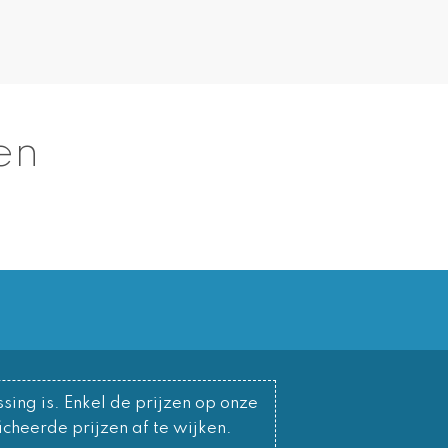
en
sing is. Enkel de prijzen op onze
cheerde prijzen af te wijken.