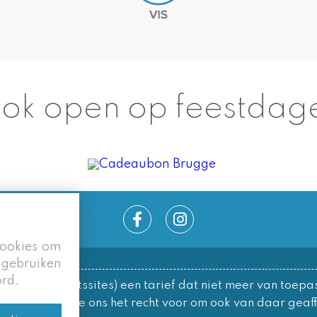
ok open op feestdag
cookies om
 gebruiken
ord.
le/overzichtssites) een tarief dat niet meer van toepas
ks behouden we ons het recht voor om ook van daar geaffi