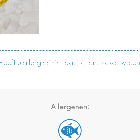
Heeft u allergieën? Laat het ons zeker weten
Allergenen: