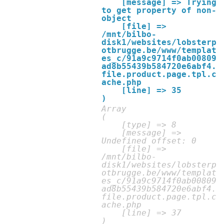
    [message] => Trying 
to get property of non-
object

    [file] => 
/mnt/bilbo-
disk1/websites/lobsterp
otbrugge.be/www/templat
es_c/91a9c9714f0ab00809
ad8b55439b584720e6abf4.
file.product.page.tpl.c
ache.php

    [line] => 35

Array

(

    [type] => 8

    [message] => 
Undefined offset: 0

    [file] => 
/mnt/bilbo-
disk1/websites/lobsterp
otbrugge.be/www/templat
es_c/91a9c9714f0ab00809
ad8b55439b584720e6abf4.
file.product.page.tpl.c
ache.php

    [line] => 37
