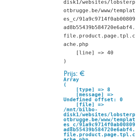
disk1/websites/lobsterp
otbrugge.be/www/templat
es_c/91a9c9714f0ab00809
ad8b55439b584720e6abf4.
file.product.page.tpl.c
ache.php

    [line] => 40

Prijs: €
Array

(

    [type] => 8

    [message] => 
Undefined offset: 0

    [file] => 
/mnt/bilbo-
disk1/websites/lobsterp
otbrugge.be/www/templat
es_c/91a9c9714f0ab00809
ad8b55439b584720e6abf4.
file.product.page.tpl.c
ache.php
