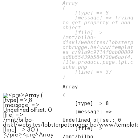
Array

(

    [type] => 8

    [message] => Trying 
to get property of non-
object

    [file] => 
/mnt/bilbo-
disk1/websites/lobsterp
otbrugge.be/www/templat
es_c/91a9c9714f0ab00809
ad8b55439b584720e6abf4.
file.product.page.tpl.c
ache.php

    [line] => 37

Array

(

    [type] => 8

    [message] => 
Undefined offset: 0

    [file] => 
/mnt/bilbo-