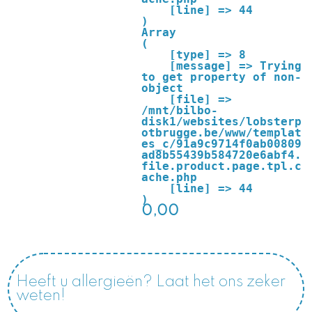
    [line] => 44

Array

(

    [type] => 8

    [message] => Trying 
to get property of non-
object

    [file] => 
/mnt/bilbo-
disk1/websites/lobsterp
otbrugge.be/www/templat
es_c/91a9c9714f0ab00809
ad8b55439b584720e6abf4.
file.product.page.tpl.c
ache.php

    [line] => 44

0,00
Heeft u allergieën? Laat het ons zeker
weten!