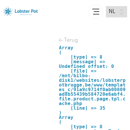
Terug
Array

(

    [type] => 8

    [message] => 
Undefined offset: 0

    [file] => 
/mnt/bilbo-
disk1/websites/lobsterp
otbrugge.be/www/templat
es_c/91a9c9714f0ab00809
ad8b55439b584720e6abf4.
file.product.page.tpl.c
ache.php

    [line] => 35

Array

(

    [type] => 8
