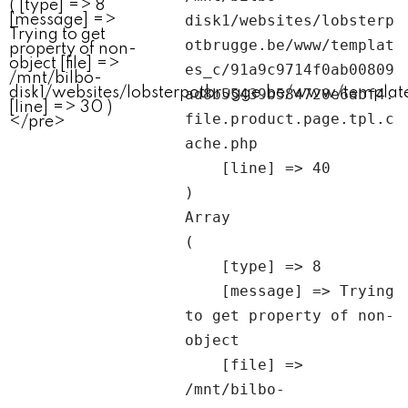
disk1/websites/lobsterp
otbrugge.be/www/templat
es_c/91a9c9714f0ab00809
ad8b55439b584720e6abf4.
file.product.page.tpl.c
ache.php

    [line] => 40

Array

(

    [type] => 8

    [message] => Trying 
to get property of non-
object

    [file] => 
/mnt/bilbo-