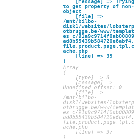
    [message] => Trying 
to get property of non-
object

    [file] => 
/mnt/bilbo-
disk1/websites/lobsterp
otbrugge.be/www/templat
es_c/91a9c9714f0ab00809
ad8b55439b584720e6abf4.
file.product.page.tpl.c
ache.php

    [line] => 35

Array

(

    [type] => 8

    [message] => 
Undefined offset: 0

    [file] => 
/mnt/bilbo-
disk1/websites/lobsterp
otbrugge.be/www/templat
es_c/91a9c9714f0ab00809
ad8b55439b584720e6abf4.
file.product.page.tpl.c
ache.php

    [line] => 37
