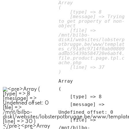
Array

(

    [type] => 8

    [message] => Trying 
to get property of non-
object

    [file] => 
/mnt/bilbo-
disk1/websites/lobsterp
otbrugge.be/www/templat
es_c/91a9c9714f0ab00809
ad8b55439b584720e6abf4.
file.product.page.tpl.c
ache.php

    [line] => 37

Array

(

    [type] => 8

    [message] => 
Undefined offset: 0

    [file] => 
/mnt/bilbo-