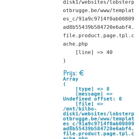
disk1/websites/lobsterp
otbrugge.be/www/templat
es_c/91a9c9714f0ab00809
ad8b55439b584720e6abf4.
file.product.page.tpl.c
ache.php

    [line] => 40

Prijs: €
Array

(

    [type] => 8

    [message] => 
Undefined offset: 0

    [file] => 
/mnt/bilbo-
disk1/websites/lobsterp
otbrugge.be/www/templat
es_c/91a9c9714f0ab00809
ad8b55439b584720e6abf4.
file.product.page.tpl.c
ache.php
