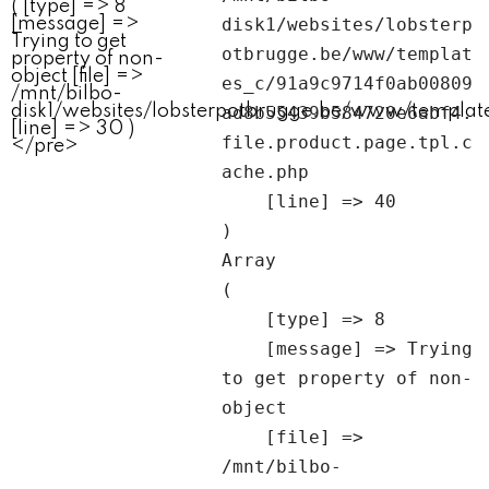
disk1/websites/lobsterp
otbrugge.be/www/templat
es_c/91a9c9714f0ab00809
ad8b55439b584720e6abf4.
file.product.page.tpl.c
ache.php

    [line] => 40

Array

(

    [type] => 8

    [message] => Trying 
to get property of non-
object

    [file] => 
/mnt/bilbo-