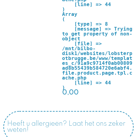
    [line] => 44

Array

(

    [type] => 8

    [message] => Trying 
to get property of non-
object

    [file] => 
/mnt/bilbo-
disk1/websites/lobsterp
otbrugge.be/www/templat
es_c/91a9c9714f0ab00809
ad8b55439b584720e6abf4.
file.product.page.tpl.c
ache.php

    [line] => 44

0,00
Heeft u allergieën? Laat het ons zeker
weten!