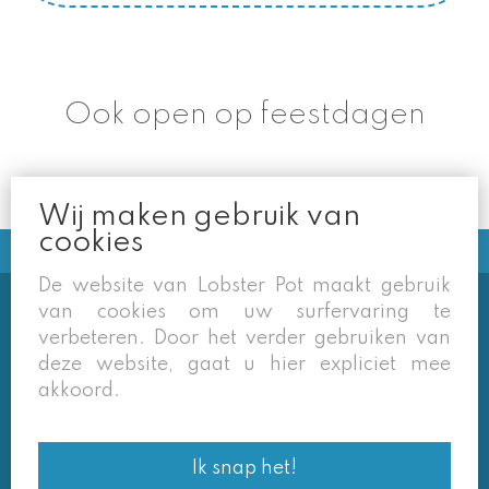
Ook open op feestdagen
Wij maken gebruik van
cookies
De website van Lobster Pot maakt gebruik
van cookies om uw surfervaring te
Soms vermelden derden sites
verbeteren. Door het verder gebruiken van
(google/overzichtssites) een tarief dat niet meer
deze website, gaat u hier expliciet mee
van toepassing is. Enkel de prijzen op onze eigen
akkoord.
site zijn geldig. Desondanks behouden we ons het
recht voor om ook van daar geafficheerde prijzen
Ik snap het!
af te wijken.