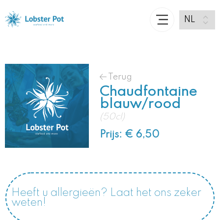
Terug
Chaudfontaine
blauw/rood
(50cl)
Prijs: € 6,50
Heeft u allergieën? Laat het ons zeker
weten!