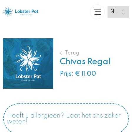
Terug
Chivas Regal
Prijs: € 11,00
Heeft u allergieën? Laat het ons zeker
weten!