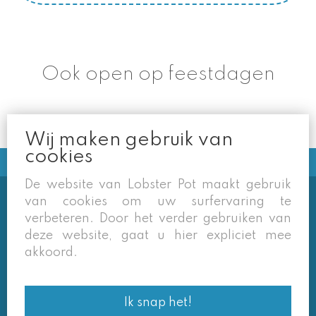
Ook open op feestdagen
Wij maken gebruik van
cookies
De website van Lobster Pot maakt gebruik
van cookies om uw surfervaring te
Soms vermelden derden sites
verbeteren. Door het verder gebruiken van
(google/overzichtssites) een tarief dat niet meer
deze website, gaat u hier expliciet mee
van toepassing is. Enkel de prijzen op onze eigen
akkoord.
site zijn geldig. Desondanks behouden we ons het
recht voor om ook van daar geafficheerde prijzen
Ik snap het!
af te wijken.