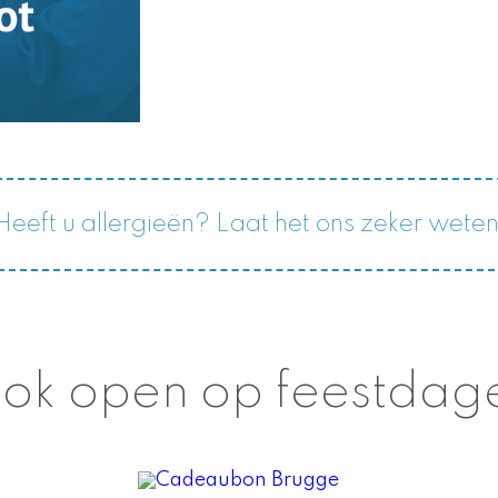
Heeft u allergieën? Laat het ons zeker weten
ok open op feestdag