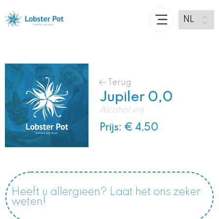
Terug
Jupiler 0,0
Alcohol vrij
Prijs: € 4,50
Heeft u allergieën? Laat het ons zeker
weten!