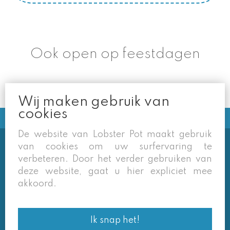
Ook open op feestdagen
Wij maken gebruik van
cookies
De website van Lobster Pot maakt gebruik
van cookies om uw surfervaring te
Soms vermelden derden sites
verbeteren. Door het verder gebruiken van
(google/overzichtssites) een tarief dat niet meer
deze website, gaat u hier expliciet mee
van toepassing is. Enkel de prijzen op onze eigen
akkoord.
site zijn geldig. Desondanks behouden we ons het
recht voor om ook van daar geafficheerde prijzen
Ik snap het!
af te wijken.