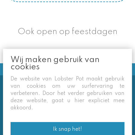
Ook open op feestdagen
Wij maken gebruik van
cookies
De website van Lobster Pot maakt gebruik
van cookies om uw surfervaring te
Soms vermelden derden sites
verbeteren. Door het verder gebruiken van
(google/overzichtssites) een tarief dat niet meer
deze website, gaat u hier expliciet mee
van toepassing is. Enkel de prijzen op onze eigen
akkoord.
site zijn geldig. Desondanks behouden we ons het
recht voor om ook van daar geafficheerde prijzen
Ik snap het!
af te wijken.