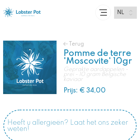
Terug
Pomme de terre
'Moscovite' 10gr
Geprakte aardappelen -
prei - 10 gram Belgische
kaviaar
Prijs: € 34,00
Heeft u allergieën? Laat het ons zeker
weten!