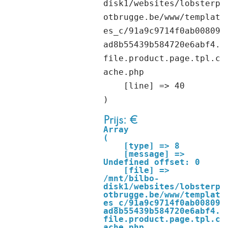
disk1/websites/lobsterp
otbrugge.be/www/templat
es_c/91a9c9714f0ab00809
ad8b55439b584720e6abf4.
file.product.page.tpl.c
ache.php

    [line] => 40

Prijs: €
Array

(

    [type] => 8

    [message] => 
Undefined offset: 0

    [file] => 
/mnt/bilbo-
disk1/websites/lobsterp
otbrugge.be/www/templat
es_c/91a9c9714f0ab00809
ad8b55439b584720e6abf4.
file.product.page.tpl.c
ache.php
