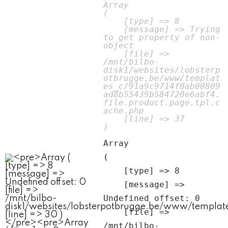
Array

(

    [type] => 8

    [message] => Trying 
to get property of non-
object

    [file] => 
/mnt/bilbo-
disk1/websites/lobsterp
otbrugge.be/www/templat
es_c/91a9c9714f0ab00809
ad8b55439b584720e6abf4.
file.product.page.tpl.c
ache.php

    [line] => 37

Array

(

    [type] => 8

    [message] => 
Undefined offset: 0

    [file] => 
/mnt/bilbo-