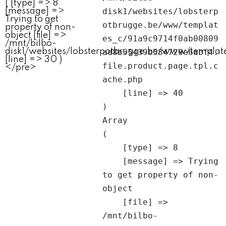
disk1/websites/lobsterp
otbrugge.be/www/templat
es_c/91a9c9714f0ab00809
ad8b55439b584720e6abf4.
file.product.page.tpl.c
ache.php

    [line] => 40

Array

(

    [type] => 8

    [message] => Trying 
to get property of non-
object

    [file] => 
/mnt/bilbo-