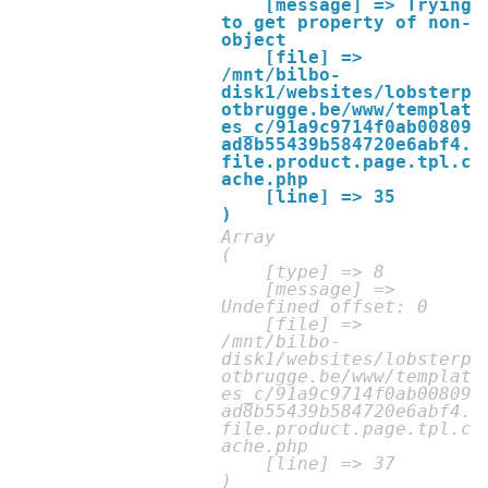
    [message] => Trying 
to get property of non-
object

    [file] => 
/mnt/bilbo-
disk1/websites/lobsterp
otbrugge.be/www/templat
es_c/91a9c9714f0ab00809
ad8b55439b584720e6abf4.
file.product.page.tpl.c
ache.php

    [line] => 35

Array

(

    [type] => 8

    [message] => 
Undefined offset: 0

    [file] => 
/mnt/bilbo-
disk1/websites/lobsterp
otbrugge.be/www/templat
es_c/91a9c9714f0ab00809
ad8b55439b584720e6abf4.
file.product.page.tpl.c
ache.php

    [line] => 37
