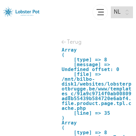
Terug
Array

(

    [type] => 8

    [message] => 
Undefined offset: 0

    [file] => 
/mnt/bilbo-
disk1/websites/lobsterp
otbrugge.be/www/templat
es_c/91a9c9714f0ab00809
ad8b55439b584720e6abf4.
file.product.page.tpl.c
ache.php

    [line] => 35

Array

(

    [type] => 8
