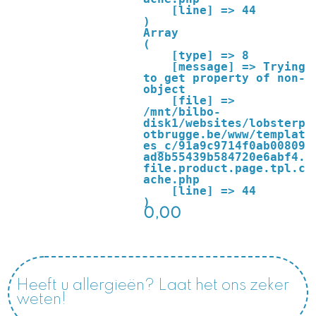
    [line] => 44

Array

(

    [type] => 8

    [message] => Trying 
to get property of non-
object

    [file] => 
/mnt/bilbo-
disk1/websites/lobsterp
otbrugge.be/www/templat
es_c/91a9c9714f0ab00809
ad8b55439b584720e6abf4.
file.product.page.tpl.c
ache.php

    [line] => 44

0,00
Heeft u allergieën? Laat het ons zeker
weten!