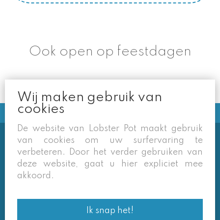
Ook open op feestdagen
Wij maken gebruik van
cookies
De website van Lobster Pot maakt gebruik
van cookies om uw surfervaring te
Soms vermelden derden sites
verbeteren. Door het verder gebruiken van
(google/overzichtssites) een tarief dat niet meer
deze website, gaat u hier expliciet mee
van toepassing is. Enkel de prijzen op onze eigen
akkoord.
site zijn geldig. Desondanks behouden we ons het
recht voor om ook van daar geafficheerde prijzen
Ik snap het!
af te wijken.