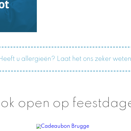
Heeft u allergieën? Laat het ons zeker weten
ok open op feestdag