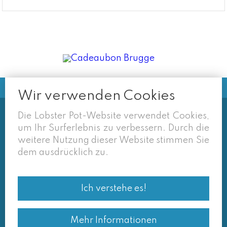
Wir verwenden Cookies
Die Lobster Pot-Website verwendet Cookies,
Soms vermelden derden sites
um Ihr Surferlebnis zu verbessern. Durch die
(google/overzichtssites) een tarief dat niet meer
weitere Nutzung dieser Website stimmen Sie
van toepassing is. Enkel de prijzen op onze eigen
dem ausdrücklich zu.
site zijn geldig. Desondanks behouden we ons het
recht voor om ook van daar geafficheerde prijzen
af te wijken.
Ich verstehe es!
© Lobster Pot 2026
Mehr Informationen