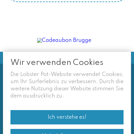
Wir verwenden Cookies
Die Lobster Pot-Website verwendet Cookies,
Soms vermelden derden sites
um Ihr Surferlebnis zu verbessern. Durch die
(google/overzichtssites) een tarief dat niet meer
weitere Nutzung dieser Website stimmen Sie
van toepassing is. Enkel de prijzen op onze eigen
dem ausdrücklich zu.
site zijn geldig. Desondanks behouden we ons het
recht voor om ook van daar geafficheerde prijzen
Ich verstehe es!
af te wijken.
© Lobster Pot 2026