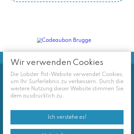
Wir verwenden Cookies
Die Lobster Pot-Website verwendet Cookies,
Soms vermelden derden sites
um Ihr Surferlebnis zu verbessern. Durch die
(google/overzichtssites) een tarief dat niet meer
weitere Nutzung dieser Website stimmen Sie
van toepassing is. Enkel de prijzen op onze eigen
dem ausdrücklich zu.
site zijn geldig. Desondanks behouden we ons het
recht voor om ook van daar geafficheerde prijzen
Ich verstehe es!
af te wijken.
© Lobster Pot 2026