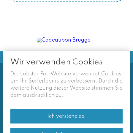
Wir verwenden Cookies
Die Lobster Pot-Website verwendet Cookies,
Soms vermelden derden sites
um Ihr Surferlebnis zu verbessern. Durch die
(google/overzichtssites) een tarief dat niet meer
weitere Nutzung dieser Website stimmen Sie
van toepassing is. Enkel de prijzen op onze eigen
dem ausdrücklich zu.
site zijn geldig. Desondanks behouden we ons het
recht voor om ook van daar geafficheerde prijzen
Ich verstehe es!
af te wijken.
© Lobster Pot 2026