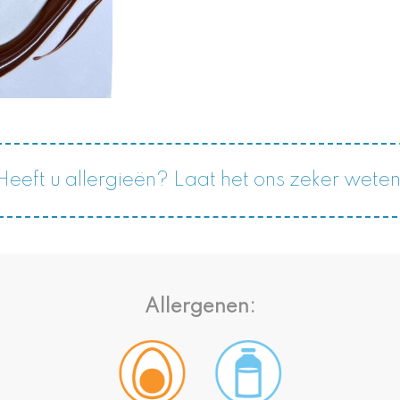
Heeft u allergieën? Laat het ons zeker weten
Allergenen: