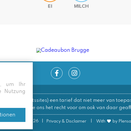
s, um Ihr
re Nutzung
.
le/overzichtssites) een tarief dat niet meer van toepas
ks behouden we ons het recht voor om ook van daar geaffi
tionen
|
|
© Lobster Pot 2026
Privacy & Disclaimer
With
by Plens