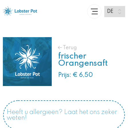
Terug
frischer
Orangensaft
Prijs: € 6,50
Heeft u allergieën? Laat het ons zeker
weten!