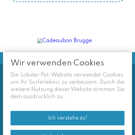
Wir verwenden Cookies
Die Lobster Pot-Website verwendet Cookies,
Soms vermelden derden sites
um Ihr Surferlebnis zu verbessern. Durch die
(google/overzichtssites) een tarief dat niet meer
weitere Nutzung dieser Website stimmen Sie
van toepassing is. Enkel de prijzen op onze eigen
dem ausdrücklich zu.
site zijn geldig. Desondanks behouden we ons het
recht voor om ook van daar geafficheerde prijzen
Ich verstehe es!
af te wijken.
© Lobster Pot 2026