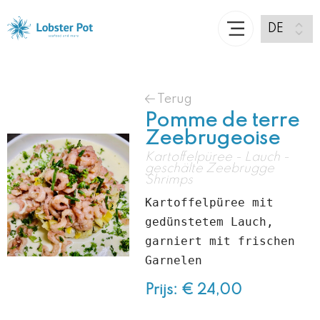
Terug
Pomme de terre
Zeebrugeoise
Kartoffelpüree - Lauch -
geschälte Zeebrugge
Shrimps
Kartoffelpüree mit 
gedünstetem Lauch, 
garniert mit frischen 
Garnelen
Prijs: € 24,00