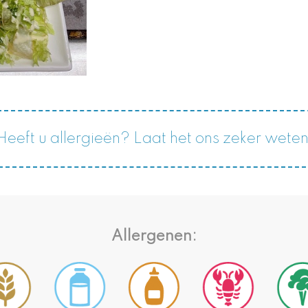
Heeft u allergieën? Laat het ons zeker weten
Allergenen: