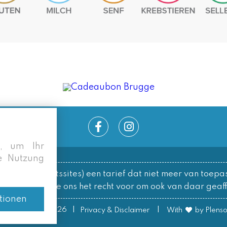
s, um Ihr
re Nutzung
.
le/overzichtssites) een tarief dat niet meer van toepas
ks behouden we ons het recht voor om ook van daar geaffi
tionen
|
|
© Lobster Pot 2026
Privacy & Disclaimer
With
by Plens