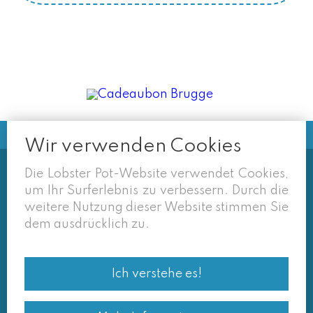
Wir verwenden Cookies
Die Lobster Pot-Website verwendet Cookies,
Soms vermelden derden sites
um Ihr Surferlebnis zu verbessern. Durch die
(google/overzichtssites) een tarief dat niet meer
weitere Nutzung dieser Website stimmen Sie
van toepassing is. Enkel de prijzen op onze eigen
dem ausdrücklich zu.
site zijn geldig. Desondanks behouden we ons het
recht voor om ook van daar geafficheerde prijzen
Ich verstehe es!
af te wijken.
© Lobster Pot 2026