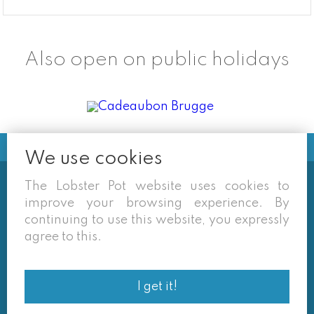
Also open on public holidays
We use cookies
The Lobster Pot website uses cookies to
Soms vermelden derden sites
improve your browsing experience. By
(google/overzichtssites) een tarief dat niet meer
continuing to use this website, you expressly
van toepassing is. Enkel de prijzen op onze eigen
agree to this.
site zijn geldig. Desondanks behouden we ons het
recht voor om ook van daar geafficheerde prijzen
af te wijken.
I get it!