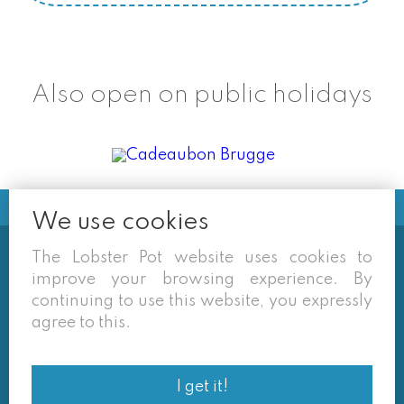
Also open on public holidays
We use cookies
The Lobster Pot website uses cookies to
Soms vermelden derden sites
improve your browsing experience. By
(google/overzichtssites) een tarief dat niet meer
continuing to use this website, you expressly
van toepassing is. Enkel de prijzen op onze eigen
agree to this.
site zijn geldig. Desondanks behouden we ons het
recht voor om ook van daar geafficheerde prijzen
I get it!
af te wijken.