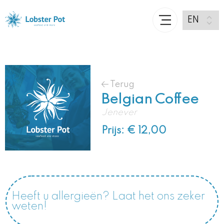
Terug
Belgian Coffee
Jenever
Prijs: € 12,00
Heeft u allergieën? Laat het ons zeker
weten!