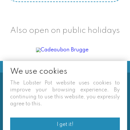
Also open on public holidays
We use cookies
The Lobster Pot website uses cookies to
Soms vermelden derden sites
improve your browsing experience. By
(google/overzichtssites) een tarief dat niet meer
continuing to use this website, you expressly
van toepassing is. Enkel de prijzen op onze eigen
agree to this.
site zijn geldig. Desondanks behouden we ons het
recht voor om ook van daar geafficheerde prijzen
I get it!
af te wijken.