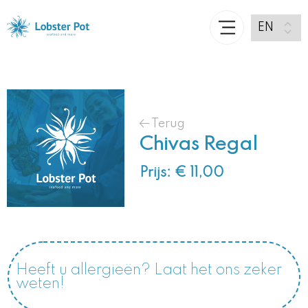
Terug
Chivas Regal
Prijs: € 11,00
Heeft u allergieën? Laat het ons zeker
weten!