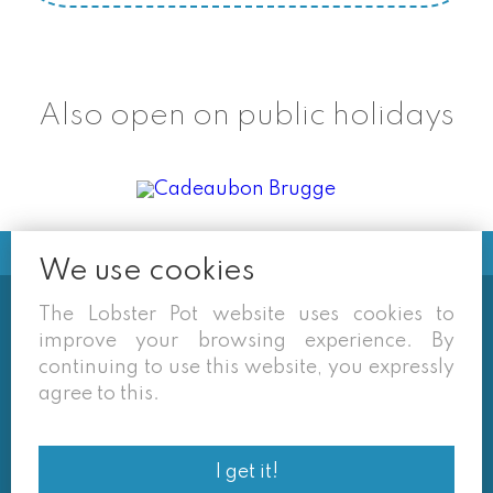
Also open on public holidays
We use cookies
The Lobster Pot website uses cookies to
Soms vermelden derden sites
improve your browsing experience. By
(google/overzichtssites) een tarief dat niet meer
continuing to use this website, you expressly
van toepassing is. Enkel de prijzen op onze eigen
agree to this.
site zijn geldig. Desondanks behouden we ons het
recht voor om ook van daar geafficheerde prijzen
I get it!
af te wijken.