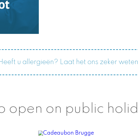
Heeft u allergieën? Laat het ons zeker weten
o open on public holi