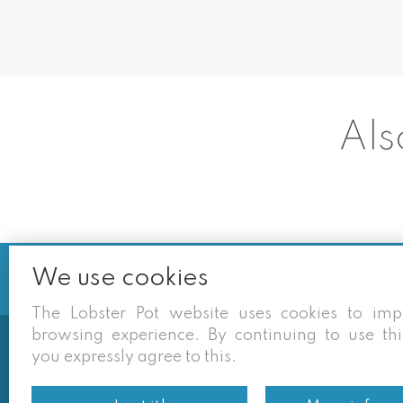
Als
We use cookies
The Lobster Pot website uses cookies to im
browsing experience. By continuing to use thi
you expressly agree to this.
Soms vermelden derden sites (goog
eigen site zijn geldig. Desondan