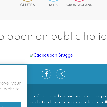
o open on public holi
prove your
s website,
le/overzichtssites) een tarief dat niet meer van toepas
ks behouden we ons het recht voor om ook van daar geaffi