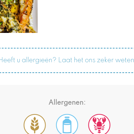
Heeft u allergieën? Laat het ons zeker weten
Allergenen: