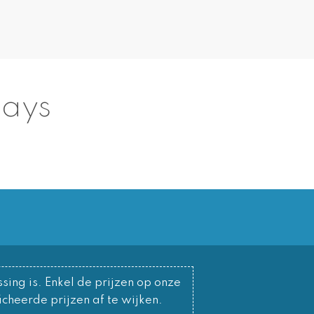
days
sing is. Enkel de prijzen op onze
cheerde prijzen af te wijken.