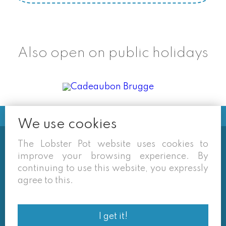
Also open on public holidays
We use cookies
The Lobster Pot website uses cookies to
Soms vermelden derden sites
improve your browsing experience. By
(google/overzichtssites) een tarief dat niet meer
continuing to use this website, you expressly
van toepassing is. Enkel de prijzen op onze eigen
agree to this.
site zijn geldig. Desondanks behouden we ons het
recht voor om ook van daar geafficheerde prijzen
I get it!
af te wijken.