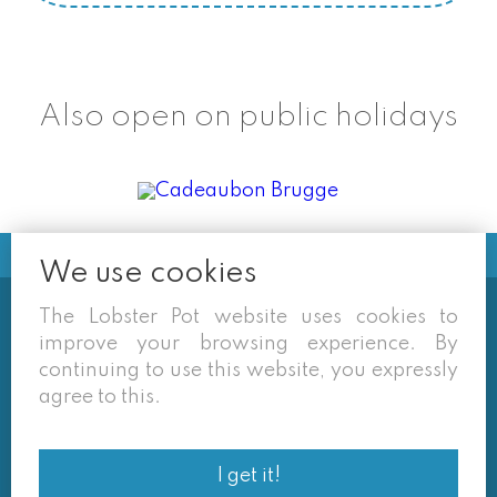
Also open on public holidays
We use cookies
The Lobster Pot website uses cookies to
Soms vermelden derden sites
improve your browsing experience. By
(google/overzichtssites) een tarief dat niet meer
continuing to use this website, you expressly
van toepassing is. Enkel de prijzen op onze eigen
agree to this.
site zijn geldig. Desondanks behouden we ons het
recht voor om ook van daar geafficheerde prijzen
I get it!
af te wijken.