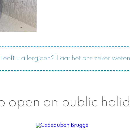
Heeft u allergieën? Laat het ons zeker weten
o open on public holi