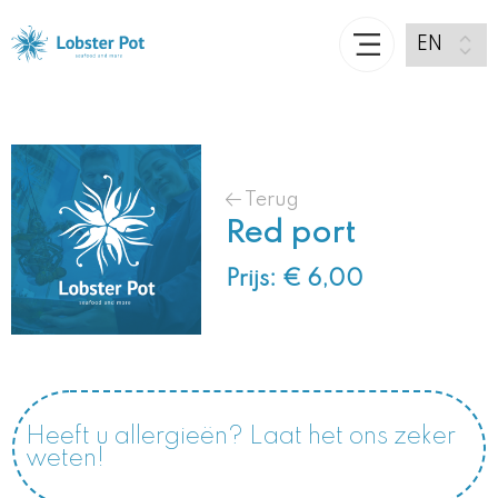
Terug
Red port
Prijs: € 6,00
Heeft u allergieën? Laat het ons zeker
weten!