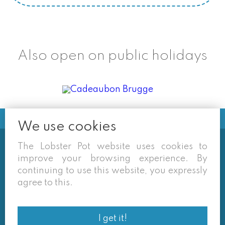
Also open on public holidays
We use cookies
The Lobster Pot website uses cookies to
Soms vermelden derden sites
improve your browsing experience. By
(google/overzichtssites) een tarief dat niet meer
continuing to use this website, you expressly
van toepassing is. Enkel de prijzen op onze eigen
agree to this.
site zijn geldig. Desondanks behouden we ons het
recht voor om ook van daar geafficheerde prijzen
af te wijken.
I get it!