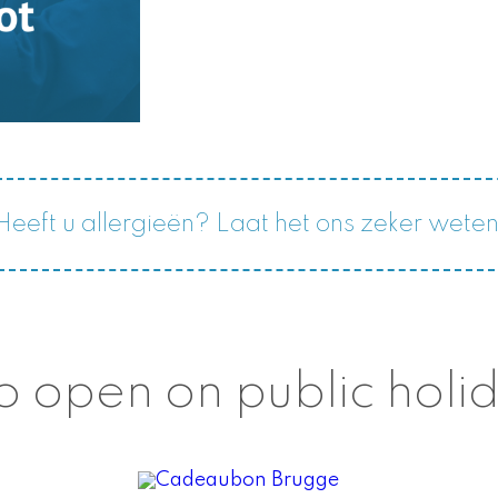
Heeft u allergieën? Laat het ons zeker weten
o open on public holi