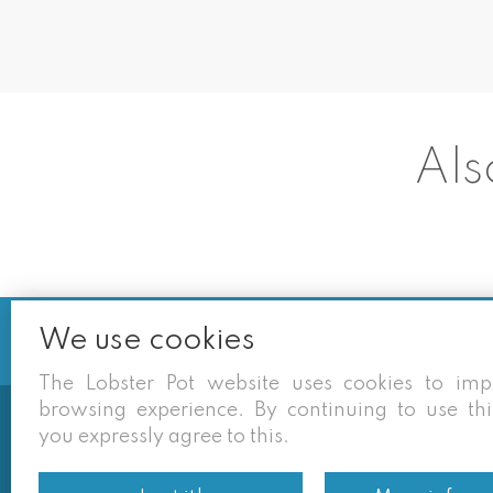
Als
We use cookies
The Lobster Pot website uses cookies to im
browsing experience. By continuing to use thi
you expressly agree to this.
Soms vermelden derden sites (goog
eigen site zijn geldig. Desondan