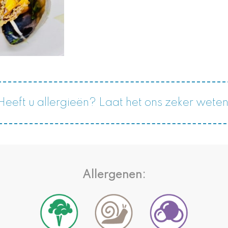
Heeft u allergieën? Laat het ons zeker weten
Allergenen: