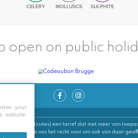
o open on public holi
prove your
s website,
le/overzichtssites) een tarief dat niet meer van toepas
ks behouden we ons het recht voor om ook van daar geaffi