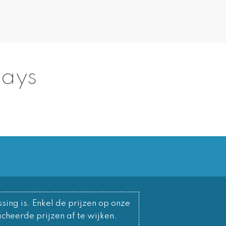
days
sing is. Enkel de prijzen op onze
cheerde prijzen af te wijken.