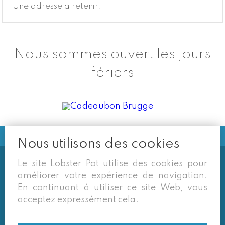
Une adresse à retenir.
Nous sommes ouvert les jours
fériers
Nous utilisons des cookies
Le site Lobster Pot utilise des cookies pour
Soms vermelden derden sites
améliorer votre expérience de navigation.
(google/overzichtssites) een tarief dat niet meer
En continuant à utiliser ce site Web, vous
van toepassing is. Enkel de prijzen op onze eigen
acceptez expressément cela.
site zijn geldig. Desondanks behouden we ons het
recht voor om ook van daar geafficheerde prijzen