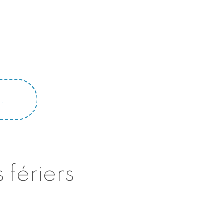
!
 fériers