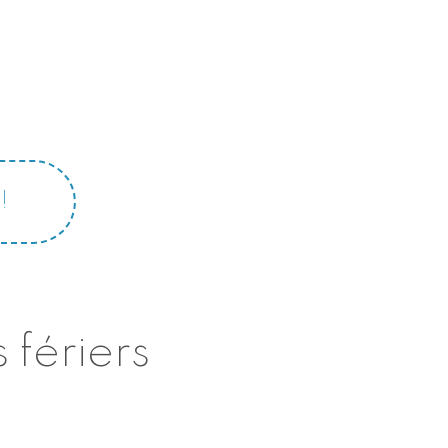
!
 fériers