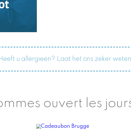
Heeft u allergieën? Laat het ons zeker weten
mmes ouvert les jours