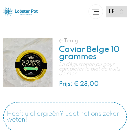
Terug
Caviar Belge 10
grammes
En dégustation ou pour
compléter le plat de fruits
de mer
Prijs: € 28,00
Heeft u allergieën? Laat het ons zeker
weten!