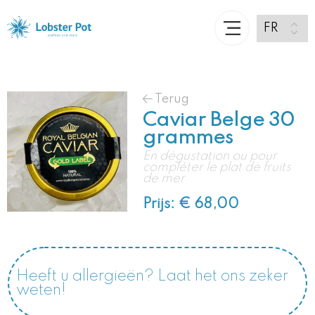
Terug
Caviar Belge 30
grammes
En dégustation ou pour
compléter le plat de fruits
de mer
Prijs: € 68,00
Heeft u allergieën? Laat het ons zeker
weten!