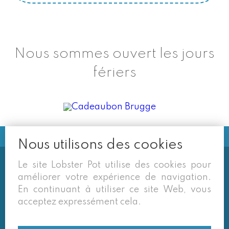
Nous sommes ouvert les jours
fériers
Nous utilisons des cookies
Le site Lobster Pot utilise des cookies pour
Soms vermelden derden sites
améliorer votre expérience de navigation.
(google/overzichtssites) een tarief dat niet meer
En continuant à utiliser ce site Web, vous
van toepassing is. Enkel de prijzen op onze eigen
acceptez expressément cela.
site zijn geldig. Desondanks behouden we ons het
recht voor om ook van daar geafficheerde prijzen