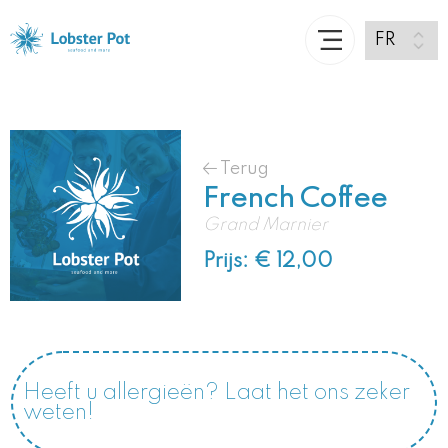
Terug
French Coffee
Grand Marnier
Prijs: € 12,00
Heeft u allergieën? Laat het ons zeker
weten!