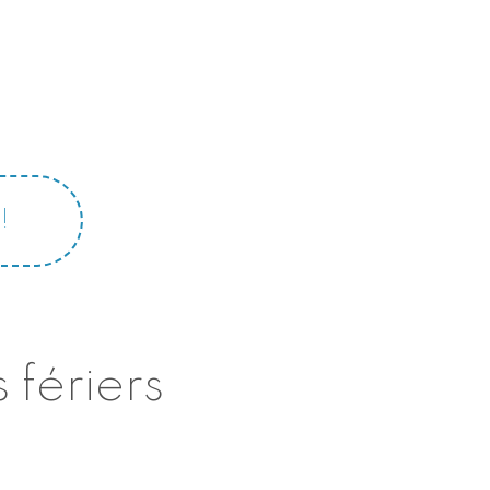
!
 fériers