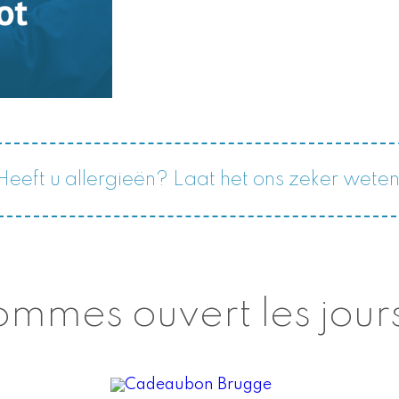
Heeft u allergieën? Laat het ons zeker weten
mmes ouvert les jours