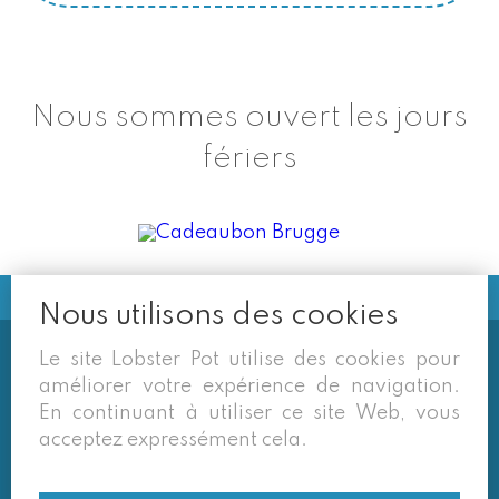
Nous sommes ouvert les jours
fériers
Nous utilisons des cookies
Le site Lobster Pot utilise des cookies pour
Soms vermelden derden sites
améliorer votre expérience de navigation.
(google/overzichtssites) een tarief dat niet meer
En continuant à utiliser ce site Web, vous
van toepassing is. Enkel de prijzen op onze eigen
acceptez expressément cela.
site zijn geldig. Desondanks behouden we ons het
recht voor om ook van daar geafficheerde prijzen