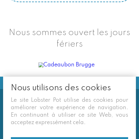
Nous sommes ouvert les jours
fériers
Nous utilisons des cookies
Le site Lobster Pot utilise des cookies pour
Soms vermelden derden sites
améliorer votre expérience de navigation.
(google/overzichtssites) een tarief dat niet meer
En continuant à utiliser ce site Web, vous
van toepassing is. Enkel de prijzen op onze eigen
acceptez expressément cela.
site zijn geldig. Desondanks behouden we ons het
recht voor om ook van daar geafficheerde prijzen