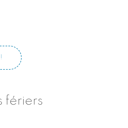
!
 fériers