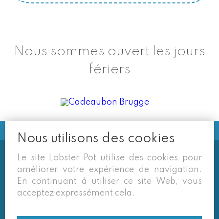
Nous sommes ouvert les jours
fériers
Nous utilisons des cookies
Le site Lobster Pot utilise des cookies pour
Soms vermelden derden sites
améliorer votre expérience de navigation.
(google/overzichtssites) een tarief dat niet meer
En continuant à utiliser ce site Web, vous
van toepassing is. Enkel de prijzen op onze eigen
acceptez expressément cela.
site zijn geldig. Desondanks behouden we ons het
recht voor om ook van daar geafficheerde prijzen