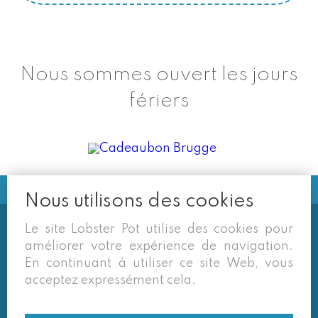
Nous sommes ouvert les jours
fériers
Nous utilisons des cookies
Le site Lobster Pot utilise des cookies pour
Soms vermelden derden sites
améliorer votre expérience de navigation.
(google/overzichtssites) een tarief dat niet meer
En continuant à utiliser ce site Web, vous
van toepassing is. Enkel de prijzen op onze eigen
acceptez expressément cela.
site zijn geldig. Desondanks behouden we ons het
recht voor om ook van daar geafficheerde prijzen