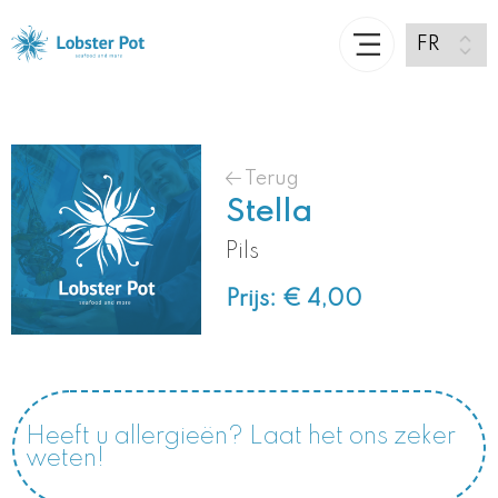
Terug
Stella
Pils
Prijs: € 4,00
Heeft u allergieën? Laat het ons zeker
weten!