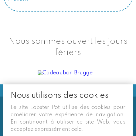
Nous sommes ouvert les jours
fériers
Nous utilisons des cookies
Le site Lobster Pot utilise des cookies pour
Soms vermelden derden sites
améliorer votre expérience de navigation.
(google/overzichtssites) een tarief dat niet meer
En continuant à utiliser ce site Web, vous
van toepassing is. Enkel de prijzen op onze eigen
acceptez expressément cela.
site zijn geldig. Desondanks behouden we ons het