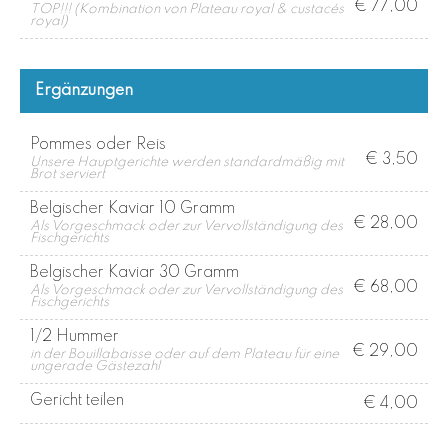
€ 77,00
TOP!!! (Kombination von Plateau royal & custacés
royal)
Ergänzungen
Pommes oder Reis
€ 3,50
Unsere Hauptgerichte werden standardmäßig mit
Brot serviert
Belgischer Kaviar 10 Gramm
€ 28,00
Als Vorgeschmack oder zur Vervollständigung des
Fischgerichts
Belgischer Kaviar 30 Gramm
€ 68,00
Als Vorgeschmack oder zur Vervollständigung des
Fischgerichts
1/2 Hummer
€ 29,00
in der Bouillabaisse oder auf dem Plateau für eine
ungerade Gästezahl
Gericht teilen
€ 4,00