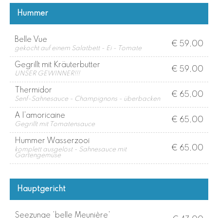
Hummer
Belle Vue
€ 59,00
gekocht auf einem Salatbett - Ei - Tomate
Gegrillt mit Kräuterbutter
€ 59,00
UNSER GEWINNER!!!
Thermidor
€ 65,00
Senf-Sahnesauce - Champignons - überbacken
A l'amoricaine
€ 65,00
Gegrillt mit Tomatensauce
Hummer Wasserzooi
€ 65,00
komplett ausgelöst - Sahnesauce mit
Gartengemüse
Hauptgericht
Seezunge 'belle Meunière'